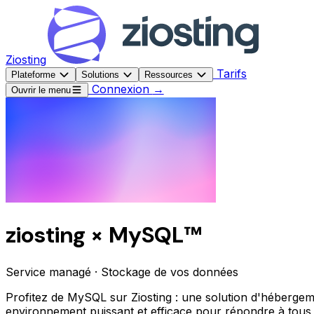
Ziosting
Tarifs
Plateforme
Solutions
Ressources
Connexion
→
Ouvrir le menu
ziosting × MySQL™
Service managé · Stockage de vos données
Profitez de MySQL sur Ziosting : une solution d'héberge
environnement puissant et efficace pour répondre à tous