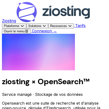
Ziosting
Tarifs
Plateforme
Solutions
Ressources
Connexion
→
Ouvrir le menu
ziosting × OpenSearch™
Service managé · Stockage de vos données
Opensearch est une suite de recherche et d'analyse
open-source, dérivée d'Elasticsearch, utilisée pour la